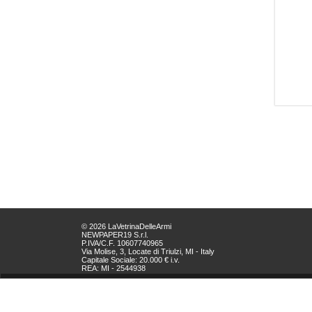
© 2026 LaVetrinaDelleArmi
NEWPAPER19 S.r.l.
P.IVA/C.F. 10607740965
Via Molise, 3, Locate di Triulzi, MI - Italy
Capitale Sociale: 20.000 € i.v.
REA: MI - 2544938
Servizio Clienti:
clienti@newpaper19.it
Tel Servizio Clienti:
+39 02 904 8111 - tasto 1