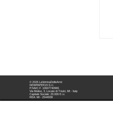
© 2026 LaVetrinaDelleArmi
NEWPAPER19 S.r.l.
P.IVA/C.F. 10607740965
Via Molise, 3, Locate di Triulzi, MI - Italy
Capitale Sociale: 20.000 € i.v.
REA: MI - 2544938
Servizio Clienti:
clienti@newpaper19.it
Tel Servizio Clienti:
+39 02 904 8111 - tasto 1