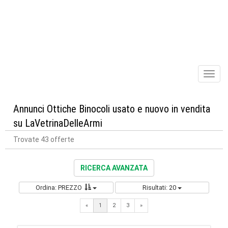
Toggl
naviga
Annunci Ottiche Binocoli usato e nuovo in vendita
su LaVetrinaDelleArmi
Trovate 43 offerte
RICERCA AVANZATA
Ordina: PREZZO
Risultati: 20
Next
«
1
2
3
»