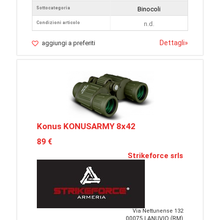
Sottocategoria
Binocoli
Condizioni articolo
n.d.
Dettagli
»
aggiungi a preferiti
Konus KONUSARMY 8x42
89 €
Strikeforce srls
Via Nettunense 132
00075 LANUVIO (RM)