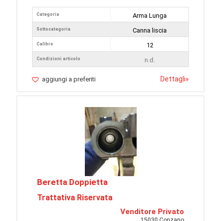
Categoria
Arma Lunga
Sottocategoria
Canna liscia
Calibro
12
Condizioni articolo
n.d.
Dettagli
»
aggiungi a preferiti
Beretta Doppietta
Trattativa Riservata
Venditore Privato
15030 Conzano