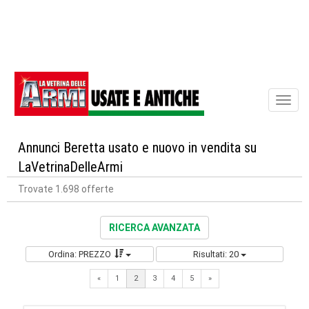
Toggl
naviga
Annunci Beretta usato e nuovo in vendita su
LaVetrinaDelleArmi
Trovate 1.698 offerte
RICERCA AVANZATA
Ordina: PREZZO
Risultati: 20
Previous
Next
«
1
2
3
4
5
»