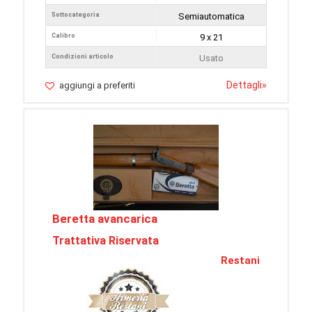
Sottocategoria
Semiautomatica
Calibro
9 x 21
Condizioni articolo
Usato
Dettagli
»
aggiungi a preferiti
Beretta avancarica
Trattativa Riservata
Restani