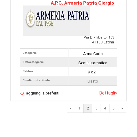
A.P.G. Armeria Patria Giorgio
Via E. Filiberto, 103
41100 Latina
Categoria
Arma Corta
Sottocategoria
Semiautomatica
Calibro
9 x 21
Condizioni articolo
Usato
Dettagli
»
aggiungi a preferiti
Previous
Next
«
1
2
3
4
5
»