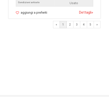
Condizioni articolo
Usato
Dettagli
»
aggiungi a preferiti
Next
«
1
2
3
4
5
»
© 2026 LaVetrinaDelleArmi
NEWPAPER19 S.r.l.