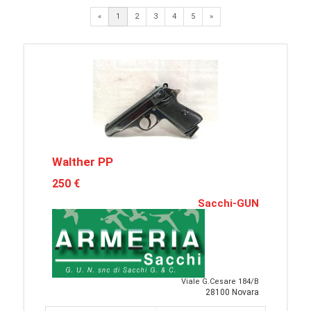
Next
«
1
2
3
4
5
»
Walther PP
250 €
Sacchi-GUN
Viale G.Cesare 184/B
28100 Novara