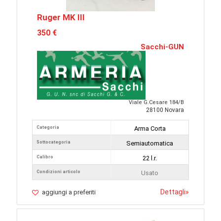
Ruger MK III
350 €
Sacchi-GUN
Viale G.Cesare 184/B
28100 Novara
Categoria
Arma Corta
Sottocategoria
Semiautomatica
Calibro
22 l.r.
Condizioni articolo
Usato
Dettagli
»
aggiungi a preferiti