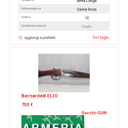
Arma Lunga
Sottocategoria
Canna liscia
Calibro
12
Condizioni articolo
Usato
Dettagli
»
aggiungi a preferiti
Bernardelli ELIO
750 €
Sacchi-GUN