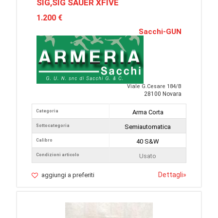
SIG,SIG SAUER XFIVE
1.200 €
Sacchi-GUN
Viale G.Cesare 184/B
28100 Novara
Categoria
Arma Corta
Sottocategoria
Semiautomatica
Calibro
40 S&W
Condizioni articolo
Usato
Dettagli
»
aggiungi a preferiti