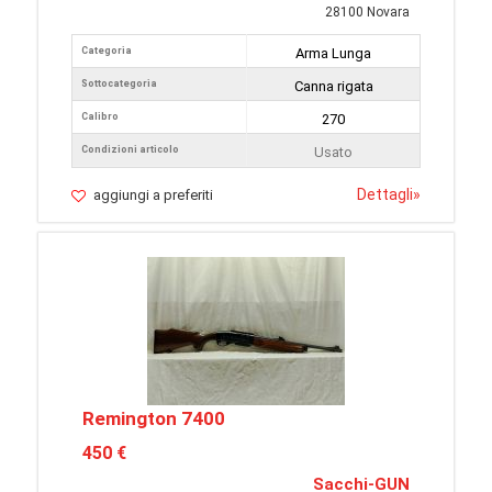
28100 Novara
Categoria
Arma Lunga
Sottocategoria
Canna rigata
Calibro
270
Condizioni articolo
Usato
Dettagli
»
aggiungi a preferiti
Remington 7400
450 €
Sacchi-GUN