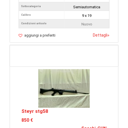
Sottocategoria
Semiautomatica
Calibro
9 x 19
Condizioni articolo
Nuovo
Dettagli
»
aggiungi a preferiti
Steyr stg58
850 €