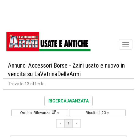
Toggl
naviga
Annunci Accessori Borse - Zaini usato e nuovo in
vendita su LaVetrinaDelleArmi
Trovate 13 offerte
RICERCA AVANZATA
Ordina: Rilevanza
Risultati: 20
«
1
«