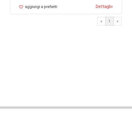
Dettagli
»
aggiungi a preferiti
«
1
«
© 2026 LaVetrinaDelleArmi
NEWPAPER19 S.r.l.
P.IVA/C.F. 10607740965
Via Molise, 3, Locate di Triulzi, MI - Italy