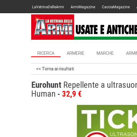
LaVetrinaDelleArmi
ArmiMagazine
CacciaMagazine
RICERCA
ARMERIE
MARCHE
ARMI
<< Torna ai risultati
Eurohunt
Repellente a ultrasuon
Human
32,9 €