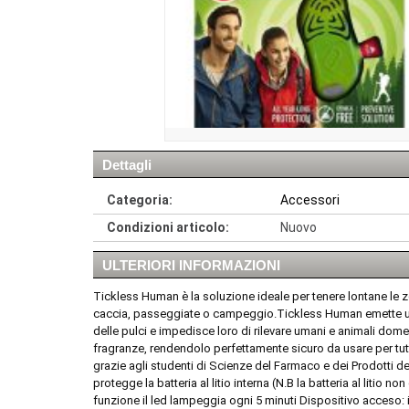
Dettagli
Categoria:
Accessori
Condizioni articolo:
Nuovo
ULTERIORI INFORMAZIONI
Tickless Human è la soluzione ideale per tenere lontane le ze
caccia, passeggiate o campeggio.Tickless Human emette una 
delle pulci e impedisce loro di rilevare umani e animali d
fragranze, rendendolo perfettamente sicuro da usare per tutt
grazie agli studenti di Scienze del Farmaco e dei Prodotti del
protegge la batteria al litio interna (N.B la batteria al litio
funzione il led lampeggia ogni 5 minuti Dispositivo acceso: i