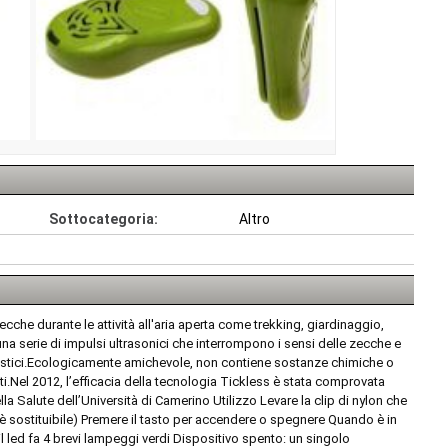
Sottocategoria:
Altro
cche durante le attività all'aria aperta come trekking, giardinaggio,
serie di impulsi ultrasonici che interrompono i sensi delle zecche e
omestici.Ecologicamente amichevole, non contiene sostanze chimiche o
i.Nel 2012, l’efficacia della tecnologia Tickless è stata comprovata
la Salute dell’Università di Camerino Utilizzo Levare la clip di nylon che
 non è sostituibile) Premere il tasto per accendere o spegnere Quando è in
l led fa 4 brevi lampeggi verdi Dispositivo spento: un singolo