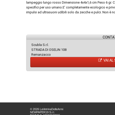
lampeggio lungo rosso Dimensione 4x4x1,6 cm Peso 6 gr. Colo
specifici per uso umano.E’ completamente ecologico e privo
impulsi ad ultrasuoni udibili solo da zecche e pulci. Non è noc
CONTAT
Scubla S.r.l.
STRADA DI OSELIN 108
Remanzacco
VAI AL
© 2026 LaVetrinaDelleArmi
NEWPAPER19 S.r.l.