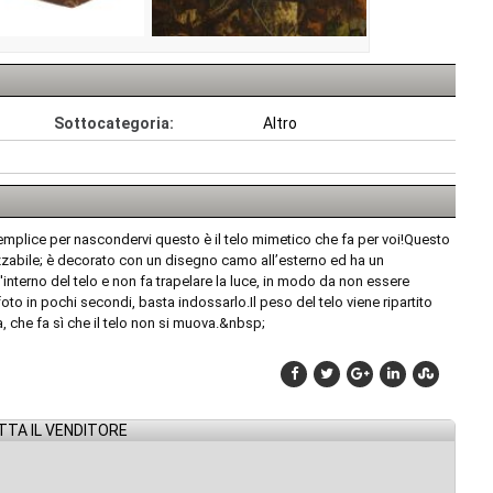
Sottocategoria:
Altro
mplice per nascondervi questo è il telo mimetico che fa per voi!Questo
izzabile; è decorato con un disegno camo all’esterno ed ha un
l'interno del telo e non fa trapelare la luce, in modo da non essere
 foto in pochi secondi, basta indossarlo.Il peso del telo viene ripartito
a, che fa sì che il telo non si muova.&nbsp;
TA IL VENDITORE