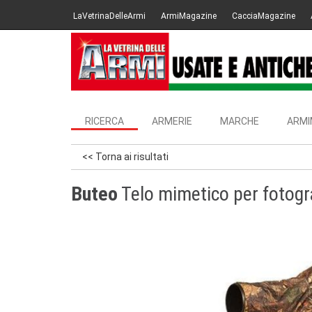
LaVetrinaDelleArmi
ArmiMagazine
CacciaMagazine
RICERCA
ARMERIE
MARCHE
ARMI
<< Torna ai risultati
Buteo
Telo mimetico per fotogra