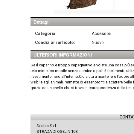
Dettagli
Categoria:
Accessori
Condizioni articolo:
Nuovo
ULTERIORI INFORMAZIONI
Se il capanno è troppo impegnativo e volete una cosa più se
telo mimetico mobile senza cornice o pali e’ facilmente util
rivestimento nero all'interno.Ciò aiuta a mantenere l'odore al
visibile agli animali.Permette di esser pronti a scattare belle
grazie ad un anello che si trova in corrispondenza della test
CONTAT
Scubla S.r.l.
STRADA DI OSELIN 108