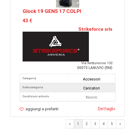
Glock 19 GEN5 17 COLPI
43 €
Strikeforce srls
Via Nettunense 132
00075 LANUVIO (RM)
Categoria
Accessori
Sottocategoria
Caricatori
Condizioni articolo
Nuovo
Dettagli
»
aggiungi a preferiti
Next
«
1
2
3
4
5
»