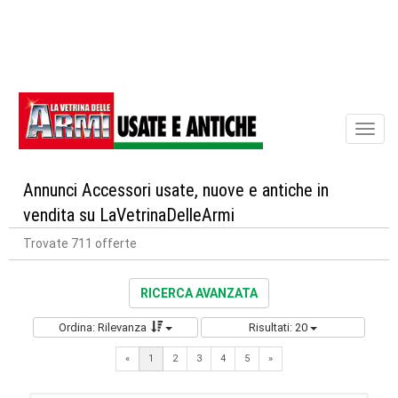
Toggl
naviga
Annunci Accessori usate, nuove e antiche in
vendita su LaVetrinaDelleArmi
Trovate 711 offerte
RICERCA AVANZATA
Ordina: Rilevanza
Risultati: 20
Next
«
1
2
3
4
5
»