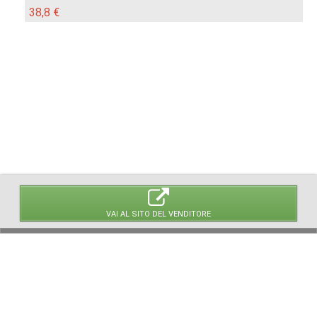
38,8 €
VAI AL SITO DEL VENDITORE
© 2026 LaVetrinaDelleArmi
NEWPAPER19 S.r.l.
P.IVA/C.F. 10607740965
Via Molise, 3, Locate di Triulzi, MI - Italy
Capitale Sociale: 20.000 € i.v.
REA: MI - 2544938