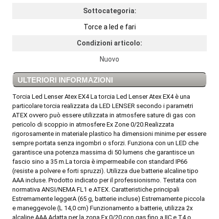
Sottocategoria:
Torce a led e fari
Condizioni articolo:
Nuovo
ULTERIORI INFORMAZIONI
Torcia Led Lenser Atex EX4 La torcia Led Lenser Atex EX4 è una
particolare torcia realizzata da LED LENSER secondo i parametri
ATEX ovvero può essere utilizzata in atmosfere sature di gas con
pericolo di scoppio in atmosfere Ex Zone 0/20.Realizzata
rigorosamente in materiale plastico ha dimensioni minime per essere
sempre portata senza ingombri o sforzi. Funziona con un LED che
garantisce una potenza massima di 50 lumens che garantisce un
fascio sino a 35 m.La torcia è impermeabile con standard IP66
(resiste a polvere e forti spruzzi). Utilizza due batterie alcaline tipo
AAA incluse. Prodotto indicato per il professionismo. Testata con
normativa ANSI/NEMA FL1 e ATEX. Caratteristiche principali
Estremamente leggerA (65 g, batterie incluse) Estremamente piccola
e maneggevole (L 14,0 cm) Funzionamento a batterie, utilizza 2x
alcaline AAA Adatta per la zona Ex 0/20 con gas fino a IIC e T4 o