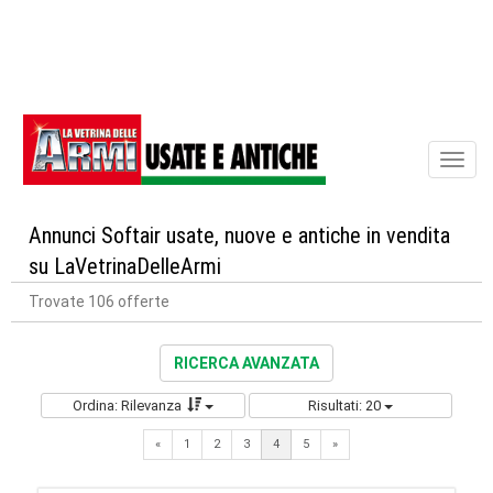
Toggl
naviga
Annunci Softair usate, nuove e antiche in vendita
su LaVetrinaDelleArmi
Trovate 106 offerte
RICERCA AVANZATA
Ordina: Rilevanza
Risultati: 20
Previous
Next
«
1
2
3
4
5
»