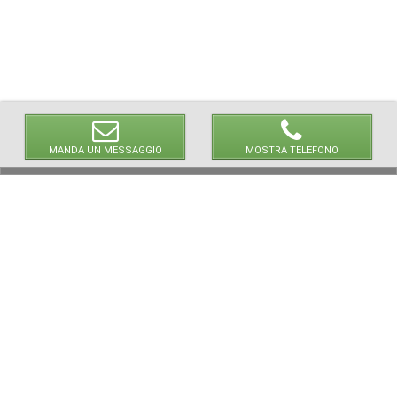
MANDA UN MESSAGGIO
MOSTRA TELEFONO
© 2026 LaVetrinaDelleArmi
NEWPAPER19 S.r.l.
P.IVA/C.F. 10607740965
Via Molise, 3, Locate di Triulzi, MI - Italy
Capitale Sociale: 20.000 € i.v.
REA: MI - 2544938
Servizio Clienti:
clienti@newpaper19.it
Tel Servizio Clienti:
+39 02 904 8111 - tasto 1