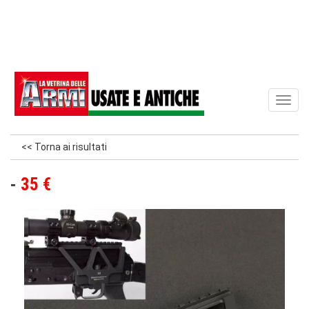
Toggl
naviga
<< Torna ai risultati
35 €