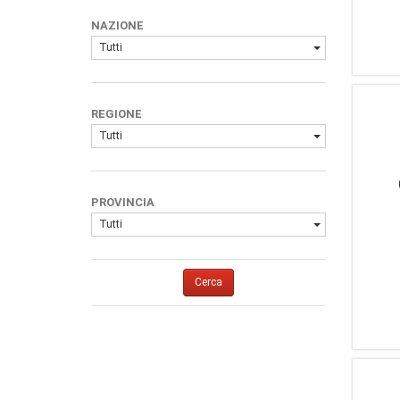
2
Swarovski Optik
NAZIONE
1
Sightmark
Tutti
1
Delta Optical
REGIONE
Tutti
PROVINCIA
Tutti
Cerca