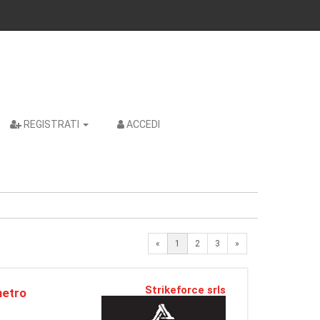
REGISTRATI
ACCEDI
Next
«
1
2
3
»
Strikeforce srls
metro