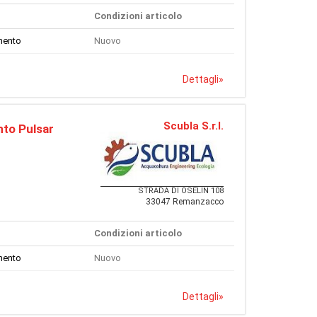
Condizioni articolo
mento
Nuovo
Dettagli
»
Scubla S.r.l.
to Pulsar
STRADA DI OSELIN 108
33047 Remanzacco
Condizioni articolo
mento
Nuovo
Dettagli
»