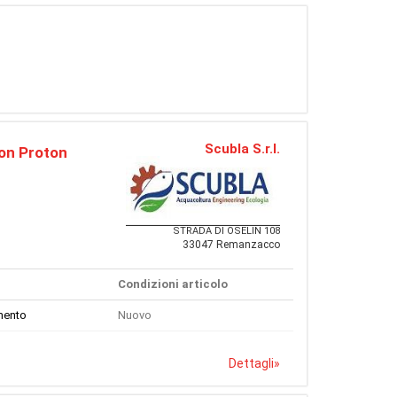
Scubla S.r.l.
-on Proton
STRADA DI OSELIN 108
33047 Remanzacco
Condizioni articolo
mento
Nuovo
Dettagli
»