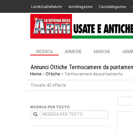
LaVetrinaDelleArmi
ArmiMagazine
CacciaMagazine
RICERCA
ARMERIE
MARCHE
ARMI
Annunci Ottiche Termocamere da puntamento
Home
Ottiche
Termocamere da puntamento
Trovate 42 offerte
RICERCA PER TESTO