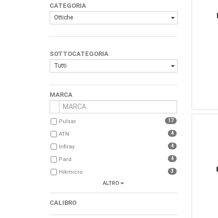
CATEGORIA
Ottiche
SOTTOCATEGORIA
Tutti
MARCA
17
Pulsar
4
ATN
4
Infiray
4
Pard
3
Hikmicro
ALTRO
2
...Altro...
2
Leica
CALIBRO
2