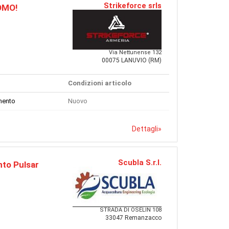
Strikeforce srls
OMO!
Via Nettunense 132
00075 LANUVIO (RM)
Condizioni articolo
mento
Nuovo
Dettagli
»
Scubla S.r.l.
to Pulsar
STRADA DI OSELIN 108
33047 Remanzacco