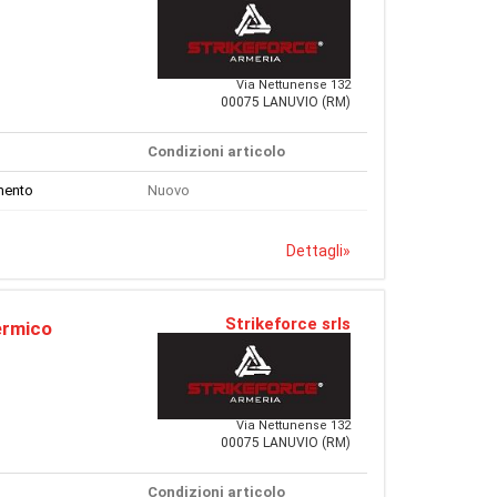
Via Nettunense 132
00075 LANUVIO (RM)
Condizioni articolo
mento
Nuovo
Dettagli
»
Strikeforce srls
ermico
Via Nettunense 132
00075 LANUVIO (RM)
Condizioni articolo