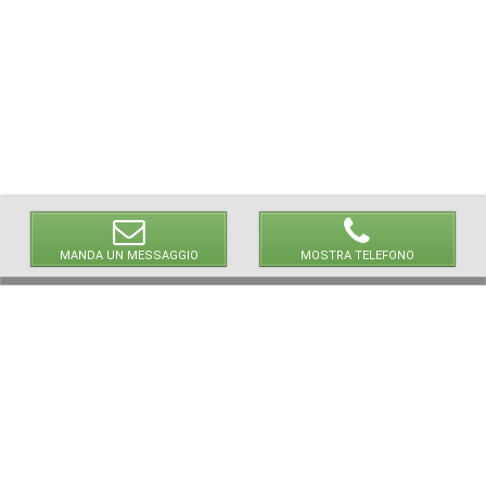
MANDA UN MESSAGGIO
MOSTRA TELEFONO
© 2026 LaVetrinaDelleArmi
NEWPAPER19 S.r.l.
P.IVA/C.F. 10607740965
Via Molise, 3, Locate di Triulzi, MI - Italy
Capitale Sociale: 20.000 € i.v.
REA: MI - 2544938
Servizio Clienti:
clienti@newpaper19.it
Tel Servizio Clienti:
+39 02 904 8111 - tasto 1