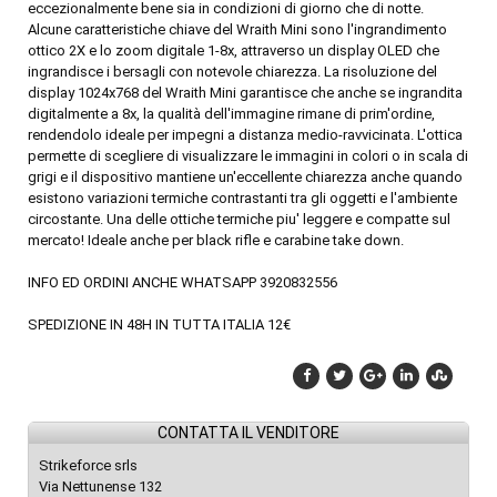
eccezionalmente bene sia in condizioni di giorno che di notte.
Alcune caratteristiche chiave del Wraith Mini sono l'ingrandimento
ottico 2X e lo zoom digitale 1-8x, attraverso un display OLED che
ingrandisce i bersagli con notevole chiarezza. La risoluzione del
display 1024x768 del Wraith Mini garantisce che anche se ingrandita
digitalmente a 8x, la qualità dell'immagine rimane di prim'ordine,
rendendolo ideale per impegni a distanza medio-ravvicinata. L'ottica
permette di scegliere di visualizzare le immagini in colori o in scala di
grigi e il dispositivo mantiene un'eccellente chiarezza anche quando
esistono variazioni termiche contrastanti tra gli oggetti e l'ambiente
circostante. Una delle ottiche termiche piu' leggere e compatte sul
mercato! Ideale anche per black rifle e carabine take down.
INFO ED ORDINI ANCHE WHATSAPP 3920832556
SPEDIZIONE IN 48H IN TUTTA ITALIA 12€
CONTATTA IL VENDITORE
Strikeforce srls
Via Nettunense 132