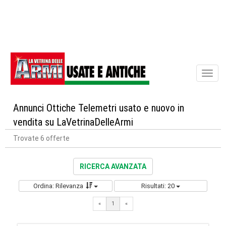
Toggl
naviga
Annunci Ottiche Telemetri usato e nuovo in
vendita su LaVetrinaDelleArmi
Trovate 6 offerte
RICERCA AVANZATA
Ordina: Rilevanza
Risultati: 20
«
1
«