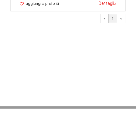
Dettagli
»
aggiungi a preferiti
«
1
«
© 2026 LaVetrinaDelleArmi
NEWPAPER19 S.r.l.
P.IVA/C.F. 10607740965
Via Molise, 3, Locate di Triulzi, MI - Italy
Capitale Sociale: 20.000 € i.v.