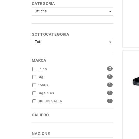
CATEGORIA
Ottiche
SOTTOCATEGORIA
Tutti
MARCA
2
Leica
1
Sig
1
Konus
1
Sig Sauer
1
SIG,SIG SAUER
CALIBRO
NAZIONE