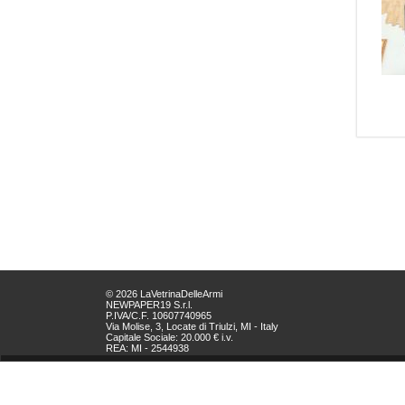
© 2026 LaVetrinaDelleArmi
NEWPAPER19 S.r.l.
P.IVA/C.F. 10607740965
Via Molise, 3, Locate di Triulzi, MI - Italy
Capitale Sociale: 20.000 € i.v.
REA: MI - 2544938
Servizio Clienti:
clienti@newpaper19.it
Tel Servizio Clienti:
+39 02 904 8111 - tasto 1