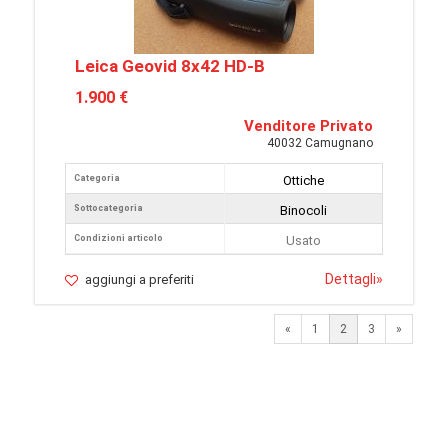
Leica Geovid 8x42 HD-B
1.900 €
Venditore Privato
40032 Camugnano
Categoria
Ottiche
Sottocategoria
Binocoli
Condizioni articolo
Usato
Dettagli
»
aggiungi a preferiti
Previous
Next
«
1
2
3
»