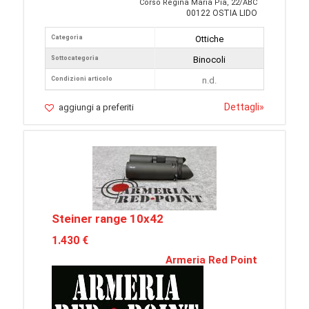
Corso Regina Maria Pia, 22/ABC
00122 OSTIA LIDO
Categoria
Ottiche
Sottocategoria
Binocoli
Condizioni articolo
n.d.
Dettagli
»
aggiungi a preferiti
Steiner range 10x42
1.430 €
Armeria Red Point