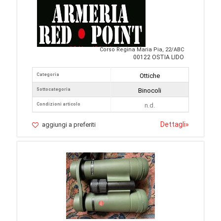
Corso Regina Maria Pia, 22/ABC
00122 OSTIA LIDO
Categoria
Ottiche
Sottocategoria
Binocoli
Condizioni articolo
n.d.
Dettagli
»
aggiungi a preferiti