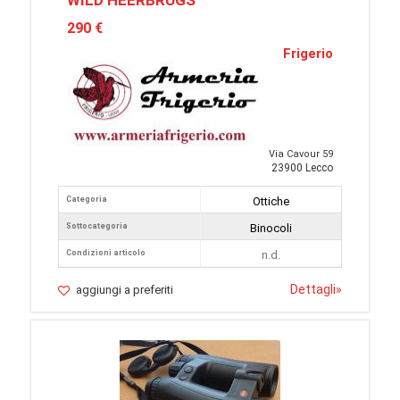
WILD HEERBRUGS
290 €
Frigerio
Via Cavour 59
23900 Lecco
Categoria
Ottiche
Sottocategoria
Binocoli
Condizioni articolo
n.d.
Dettagli
»
aggiungi a preferiti