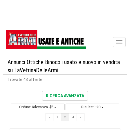
Toggl
naviga
Annunci Ottiche Binocoli usato e nuovo in vendita
su LaVetrinaDelleArmi
Trovate 43 offerte
RICERCA AVANZATA
Ordina: Rilevanza
Risultati: 20
Previous
Next
«
1
2
3
»