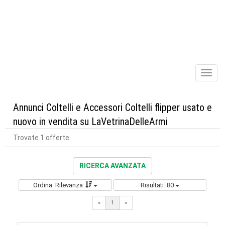
Toggl
naviga
Annunci Coltelli e Accessori Coltelli flipper usato e
nuovo in vendita su LaVetrinaDelleArmi
Trovate 1 offerte
RICERCA AVANZATA
Ordina: Rilevanza
Risultati: 80
«
1
«