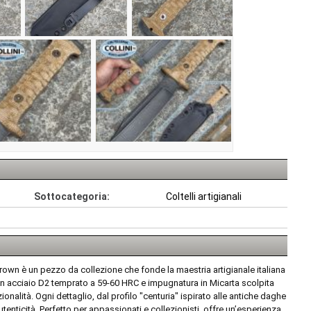
Sottocategoria:
Coltelli artigianali
rown è un pezzo da collezione che fonde la maestria artigianale italiana
in acciaio D2 temprato a 59-60 HRC e impugnatura in Micarta scolpita
onalità. Ogni dettaglio, dal profilo "centuria" ispirato alle antiche daghe
enticità. Perfetto per appassionati e collezionisti, offre un’esperienza