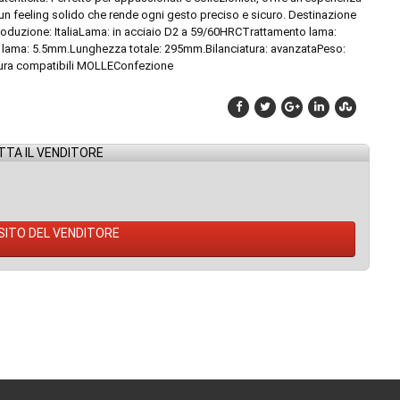
un feeling solido che rende ogni gesto preciso e sicuro. Destinazione
produzione: ItaliaLama: in acciaio D2 a 59/60HRCTrattamento lama:
ama: 5.5mm.Lunghezza totale: 295mm.Bilanciatura: avanzataPeso:
ntura compatibili MOLLEConfezione
TA IL VENDITORE
 SITO DEL VENDITORE