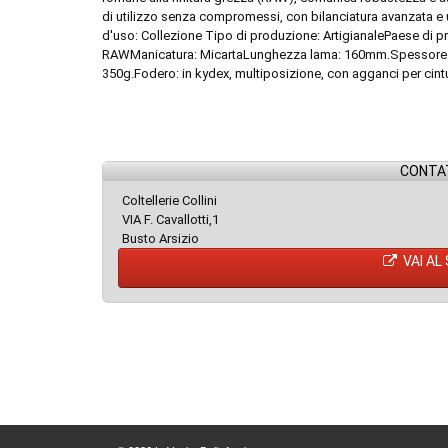
di utilizzo senza compromessi, con bilanciatura avanzata e 
d'uso: Collezione Tipo di produzione: ArtigianalePaese di 
RAWManicatura: MicartaLunghezza lama: 160mm.Spessore l
350g.Fodero: in kydex, multiposizione, con agganci per ci
CONTAT
Coltellerie Collini
VIA F. Cavallotti,1
Busto Arsizio
VAI AL