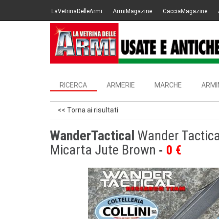
LaVetrinaDelleArmi
ArmiMagazine
CacciaMagazine
RICERCA
ARMERIE
MARCHE
ARMI
<< Torna ai risultati
WanderTactical
Wander Tactical
Micarta Jute Brown
0 €