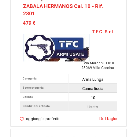
ZABALA HERMANOS Cal. 10 - Rif.
2301
479 €
T.F.C. S.r.l.
Via Marconi, 118 B
25069 Villa Carcina
Categoria
Arma Lunga
Sottocategoria
Canna liscia
Calibro
10
Condizioni articolo
Usato
Dettagli
»
aggiungi a preferiti