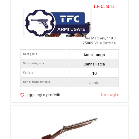
T.F.C. S.r.l.
Via Marconi, 118 B
25069 Villa Carcina
Categoria
Arma Lunga
Sottocategoria
Canna liscia
Calibro
10
Condizioni articolo
Usato
Dettagli
»
aggiungi a preferiti