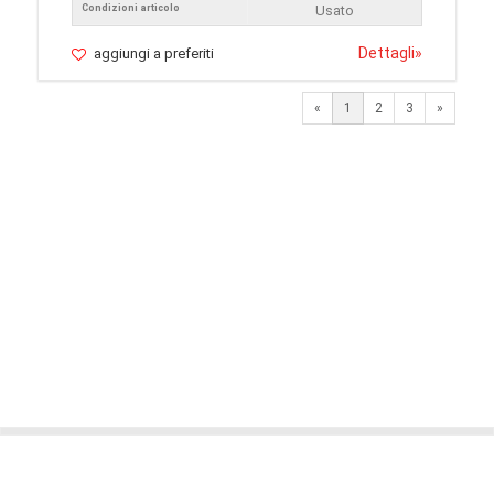
Condizioni articolo
Usato
Dettagli
»
aggiungi a preferiti
Next
«
1
2
3
»
© 2026 LaVetrinaDelleArmi
NEWPAPER19 S.r.l.