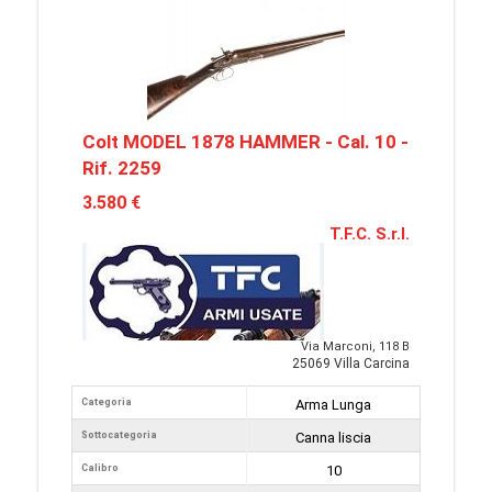
Colt MODEL 1878 HAMMER - Cal. 10 -
Rif. 2259
3.580 €
T.F.C. S.r.l.
Via Marconi, 118 B
25069 Villa Carcina
Categoria
Arma Lunga
Sottocategoria
Canna liscia
Calibro
10