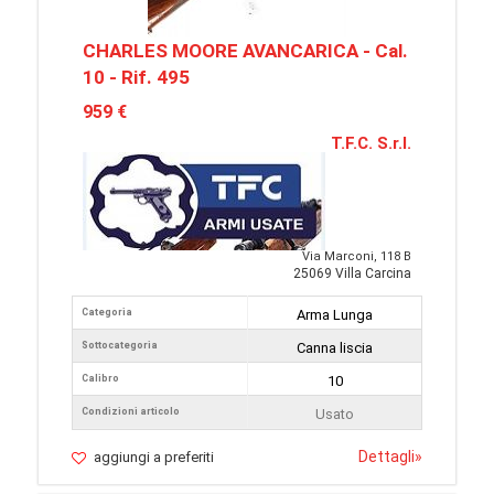
CHARLES MOORE AVANCARICA - Cal.
10 - Rif. 495
959 €
T.F.C. S.r.l.
Via Marconi, 118 B
25069 Villa Carcina
Categoria
Arma Lunga
Sottocategoria
Canna liscia
Calibro
10
Condizioni articolo
Usato
Dettagli
»
aggiungi a preferiti