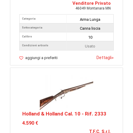
Venditore Privato
46049 Montanara MN
Categoria
Arma Lunga
Sottocategoria
Canna liscia
Calibro
10
Condizioni articolo
Usato
Dettagli
»
aggiungi a preferiti
Holland & Holland Cal. 10 - Rif. 2333
4.590 €
T.F.C. S.r.l.