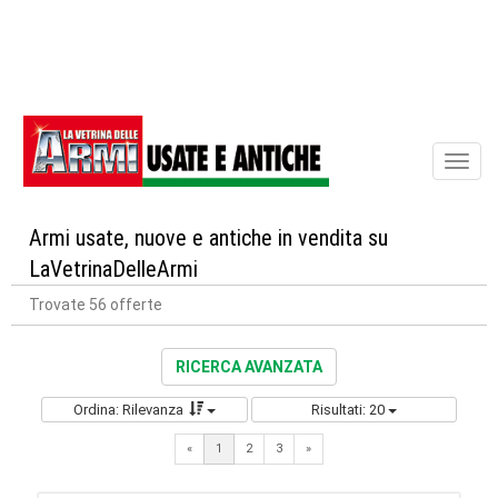
Toggl
naviga
Armi usate, nuove e antiche in vendita su
LaVetrinaDelleArmi
Trovate 56 offerte
RICERCA AVANZATA
Ordina: Rilevanza
Risultati: 20
Next
«
1
2
3
»