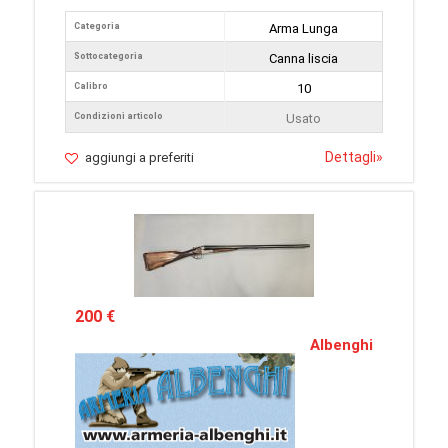
Categoria
Arma Lunga
Sottocategoria
Canna liscia
Calibro
10
Condizioni articolo
Usato
Dettagli
»
aggiungi a preferiti
200 €
Albenghi