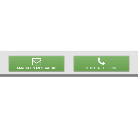
MANDA UN MESSAGGIO
MOSTRA TELEFONO
© 2026 LaVetrinaDelleArmi
NEWPAPER19 S.r.l.
P.IVA/C.F. 10607740965
Via Molise, 3, Locate di Triulzi, MI - Italy
Capitale Sociale: 20.000 € i.v.
REA: MI - 2544938
Servizio Clienti:
clienti@newpaper19.it
Tel Servizio Clienti:
+39 02 904 8111 - tasto 1