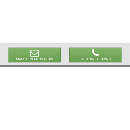
MANDA UN MESSAGGIO
MOSTRA TELEFONO
© 2026 LaVetrinaDelleArmi
NEWPAPER19 S.r.l.
P.IVA/C.F. 10607740965
Via Molise, 3, Locate di Triulzi, MI - Italy
Capitale Sociale: 20.000 € i.v.
REA: MI - 2544938
Servizio Clienti:
clienti@newpaper19.it
Tel Servizio Clienti:
+39 02 904 8111 - tasto 1