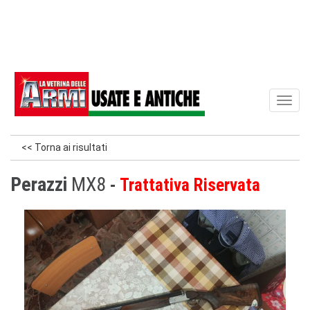
Toggl
naviga
<< Torna ai risultati
Perazzi
MX8
Trattativa Riservata