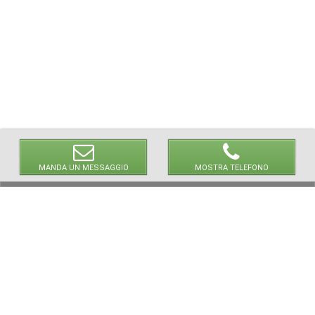
MANDA UN MESSAGGIO
MOSTRA TELEFONO
© 2026 LaVetrinaDelleArmi
NEWPAPER19 S.r.l.
P.IVA/C.F. 10607740965
Via Molise, 3, Locate di Triulzi, MI - Italy
Capitale Sociale: 20.000 € i.v.
REA: MI - 2544938
Servizio Clienti:
clienti@newpaper19.it
Tel Servizio Clienti:
+39 02 904 8111 - tasto 1