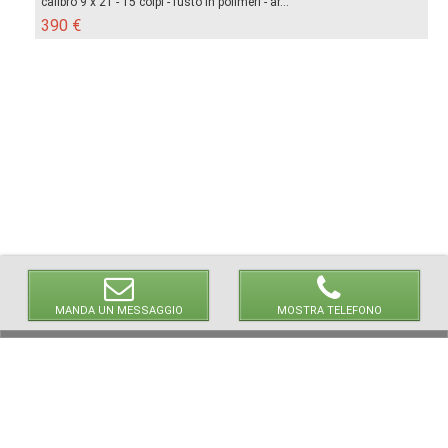
calibro 9 x 21 - 15 colpi - fusto in polimeri - ar...
390 €
MANDA UN MESSAGGIO
MOSTRA TELEFONO
© 2026 LaVetrinaDelleArmi
NEWPAPER19 S.r.l.
P.IVA/C.F. 10607740965
Via Molise, 3, Locate di Triulzi, MI - Italy
Capitale Sociale: 20.000 € i.v.
REA: MI - 2544938