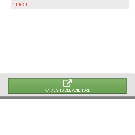
1.050 €
VAI AL SITO DEL VENDITORE
© 2026 LaVetrinaDelleArmi
NEWPAPER19 S.r.l.
P.IVA/C.F. 10607740965
Via Molise, 3, Locate di Triulzi, MI - Italy
Capitale Sociale: 20.000 € i.v.
REA: MI - 2544938
Servizio Clienti:
clienti@newpaper19.it