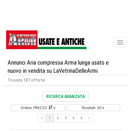
Toggl
naviga
Annunci Aria compressa Arma lunga usato e
nuovo in vendita su LaVetrinaDelleArmi
Trovate 187 offerte
RICERCA AVANZATA
Ordina: PREZZO
Risultati: 20
Next
«
1
2
3
4
5
»