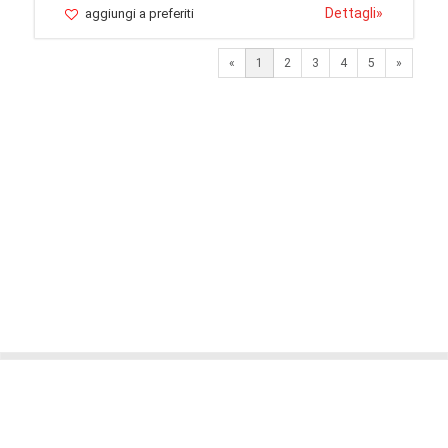
Dettagli
»
aggiungi a preferiti
Next
«
1
2
3
4
5
»
© 2026 LaVetrinaDelleArmi
NEWPAPER19 S.r.l.
P.IVA/C.F. 10607740965
Via Molise, 3, Locate di Triulzi, MI - Italy
Capitale Sociale: 20.000 € i.v.