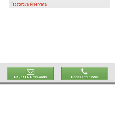
Trattativa Riservata
MANDA UN MESSAGGIO
MOSTRA TELEFONO
© 2026 LaVetrinaDelleArmi
NEWPAPER19 S.r.l.
P.IVA/C.F. 10607740965
Via Molise, 3, Locate di Triulzi, MI - Italy
Capitale Sociale: 20.000 € i.v.
REA: MI - 2544938
Servizio Clienti:
clienti@newpaper19.it