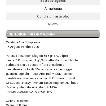
Sottocategoria:
Arma lunga
Condizioni articolo:
Nuovo
ULTERIORI INFORMAZIONI
Carabina Aria Compressa
FX Airguns Panthera 700
Potenza 145J (con Slug da 55,5 gr. a 930 fps) -
canna 700mm - peso kg3,9 - scatto Match regolabile
serbatoio aria da 300cc in fibra di carbonio -
caricatore a molla da 16 colpi - calciolo e poggia
guancia regolabili - asta Arca Rail M-LOK - canna
rivestita non silenziata - canna STX (Smooth Twist
X) Superior Heavy - Plenum 156cc Magnum XL - base
Picatinny integrata inclinata di 20MOA
- ARMA CLASSIFICATA SPORTIVA -
Calibro: 6,35 mm
Canna: 700 mm