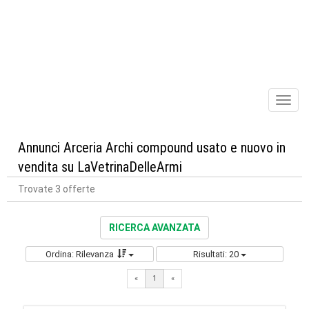
Toggl
naviga
Annunci Arceria Archi compound usato e nuovo in
vendita su LaVetrinaDelleArmi
Trovate 3 offerte
RICERCA AVANZATA
Ordina: Rilevanza
Risultati: 20
«
1
«