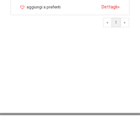
Dettagli
»
aggiungi a preferiti
«
1
«
© 2026 LaVetrinaDelleArmi
NEWPAPER19 S.r.l.
P.IVA/C.F. 10607740965
Via Molise, 3, Locate di Triulzi, MI - Italy