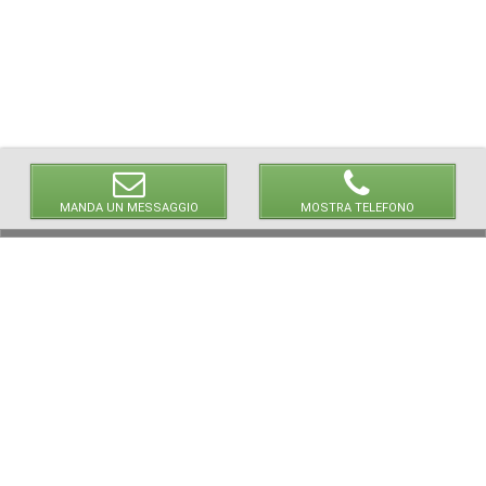
MANDA UN MESSAGGIO
MOSTRA TELEFONO
© 2026 LaVetrinaDelleArmi
NEWPAPER19 S.r.l.
P.IVA/C.F. 10607740965
Via Molise, 3, Locate di Triulzi, MI - Italy
Capitale Sociale: 20.000 € i.v.
REA: MI - 2544938
Servizio Clienti:
clienti@newpaper19.it
Tel Servizio Clienti:
+39 02 904 8111 - tasto 1