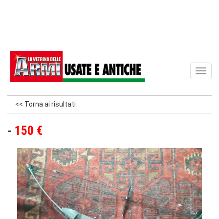
Toggl
naviga
<< Torna ai risultati
150 €