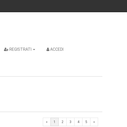
REGISTRATI
ACCEDI
Next
«
1
2
3
4
5
»