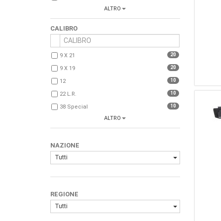
ALTRO
5
Heckler & Koch
5
SMITH &amp; WESSON
CALIBRO
4
Taurus
4
Walther
20
9 X 21
4
CZ
20
9 X 19
3
Armalite
10
12
3
Kimber
10
22 L.r.
3
Trijicon
10
38 Special
3
HS Produkt
ALTRO
9
308 Win
3
(Marca Generica)
8
223 REM.
2
Bernardelli
NAZIONE
5
...Altro...
2
Kel-Tec
Tutti
4
380 ACP
2
Merkel
3
7,65 Browning
2
Tanfoglio
3
45 ACP
2
Uberti
REGIONE
3
357 Magnum
2
Charter Arms
Tutti
3
7,65 Para (30 Luger)
2
Sig Sauer