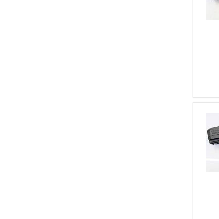
1
Winchester
1
7,65
1
Hatsan
1
Chiappa
1
Manurhin
1
Howa
1
QS
1
AMT
1
Caracal
1
Bul
1
Armsan
1
Rock Island Armory
1
Haenel
1
Sar
1
Bushmaster
1
SDM
1
Husan Arms
1
IWI