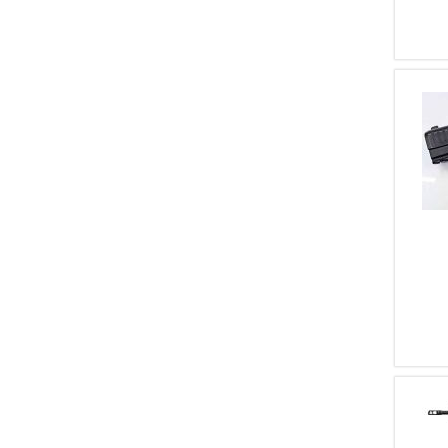
1
Diamond Black
1
FN Herstal
1
Mercury
1
Tisas
1
Hera Arms
1
Steiner
1
SPS
1
BERNARDELLI V.SPA
1
CZ - Česká Zbrojovka
1
Browning
1
BARRET
1
TROY
1
GIGLIOLI E MONTAGNA
1
F.LLI GAMBA
1
THIRIFAYS & C
1
STI International
1
SMITH E WESSON
1
DIAMONDBACK