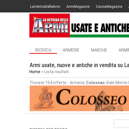
LaVetrinaDelleArmi
ArmiMagazine
CacciaMagazine
RICERCA
ARMERIE
MARCHE
ARMI
Armi usate, nuove e antiche in vendita su L
Home
Lista risultati
Trovate 154 offerte
- Armeria:
Colosseo
Viale Monte 