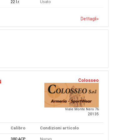
22 l.r.
Usato
Dettagli
»
Colosseo
N
Viale Monte Nero 76
20135
Calibro
Condizioni articolo
380 ACP
Nuovo