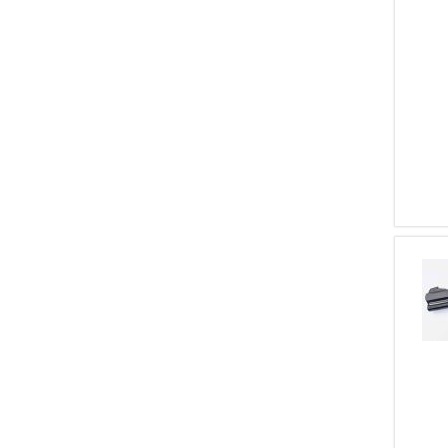
1
DERYA ARMS
1
WAFFENFABRICK BERN
1
STEYR MANNLICHER
SCHOENAUER
1
HS PRECISION
1
GSG German Sport Gun
1
KEL TEC
1
WALTHER Z.M.