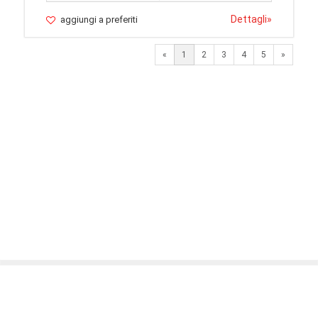
Dettagli
»
aggiungi a preferiti
Next
«
1
2
3
4
5
»
© 2026 LaVetrinaDelleArmi
NEWPAPER19 S.r.l.
P.IVA/C.F. 10607740965
Via Molise, 3, Locate di Triulzi, MI - Italy