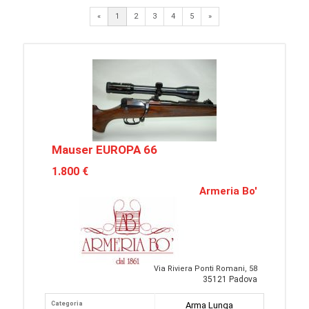
Next
«
1
2
3
4
5
»
Mauser EUROPA 66
1.800 €
Armeria Bo'
Via Riviera Ponti Romani, 58
35121 Padova
Categoria
Arma Lunga