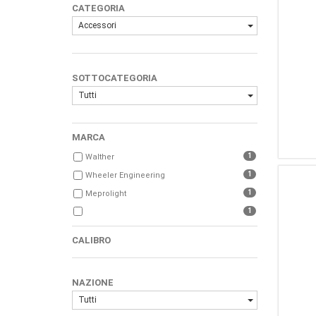
CATEGORIA
Accessori
SOTTOCATEGORIA
Tutti
MARCA
1
Walther
1
Wheeler Engineering
1
Meprolight
1
CALIBRO
NAZIONE
Tutti