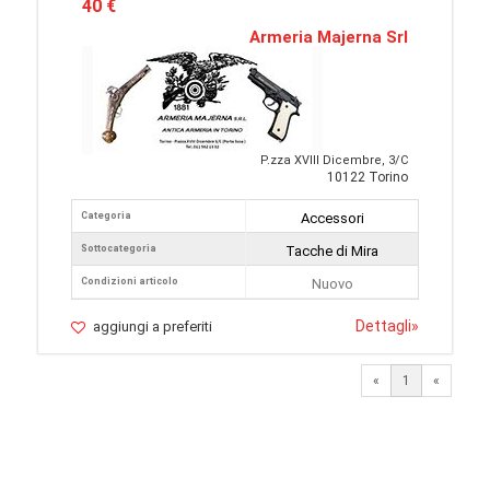
40 €
Armeria Majerna Srl
P.zza XVIII Dicembre, 3/C
10122 Torino
Categoria
Accessori
Sottocategoria
Tacche di Mira
Condizioni articolo
Nuovo
Dettagli
»
aggiungi a preferiti
«
1
«