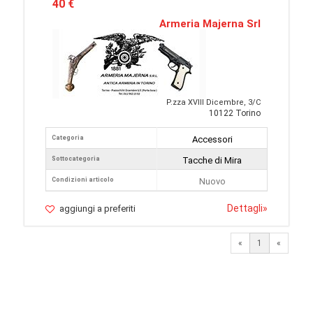
40 €
Armeria Majerna Srl
P.zza XVIII Dicembre, 3/C
10122 Torino
Categoria
Accessori
Sottocategoria
Tacche di Mira
Condizioni articolo
Nuovo
Dettagli
»
aggiungi a preferiti
«
1
«