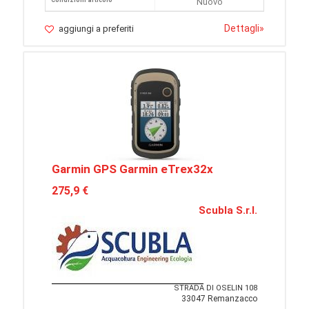
Condizioni articolo
Nuovo
Dettagli
»
aggiungi a preferiti
Garmin GPS Garmin eTrex32x
275,9 €
Scubla S.r.l.
STRADA DI OSELIN 108
33047 Remanzacco