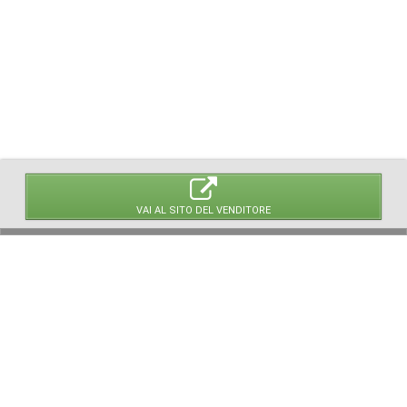
VAI AL SITO DEL VENDITORE
© 2026 LaVetrinaDelleArmi
NEWPAPER19 S.r.l.
P.IVA/C.F. 10607740965
Via Molise, 3, Locate di Triulzi, MI - Italy
Capitale Sociale: 20.000 € i.v.
REA: MI - 2544938
Servizio Clienti:
clienti@newpaper19.it
Tel Servizio Clienti:
+39 02 904 8111 - tasto 1