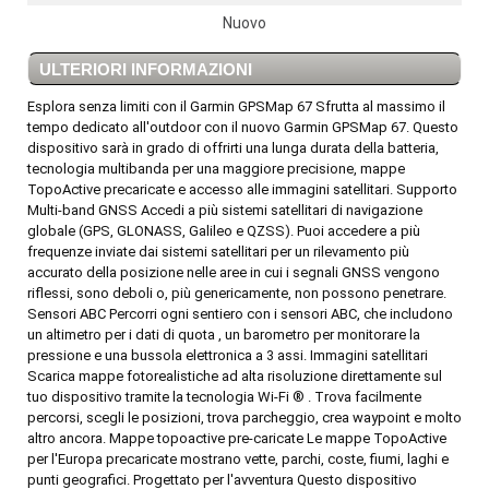
Nuovo
ULTERIORI INFORMAZIONI
Esplora senza limiti con il Garmin GPSMap 67 Sfrutta al massimo il
tempo dedicato all'outdoor con il nuovo Garmin GPSMap 67. Questo
dispositivo sarà in grado di offrirti una lunga durata della batteria,
tecnologia multibanda per una maggiore precisione, mappe
TopoActive precaricate e accesso alle immagini satellitari. Supporto
Multi-band GNSS Accedi a più sistemi satellitari di navigazione
globale (GPS, GLONASS, Galileo e QZSS). Puoi accedere a più
frequenze inviate dai sistemi satellitari per un rilevamento più
accurato della posizione nelle aree in cui i segnali GNSS vengono
riflessi, sono deboli o, più genericamente, non possono penetrare.
Sensori ABC Percorri ogni sentiero con i sensori ABC, che includono
un altimetro per i dati di quota , un barometro per monitorare la
pressione e una bussola elettronica a 3 assi. Immagini satellitari
Scarica mappe fotorealistiche ad alta risoluzione direttamente sul
tuo dispositivo tramite la tecnologia Wi-Fi ® . Trova facilmente
percorsi, scegli le posizioni, trova parcheggio, crea waypoint e molto
altro ancora. Mappe topoactive pre-caricate Le mappe TopoActive
per l'Europa precaricate mostrano vette, parchi, coste, fiumi, laghi e
punti geografici. Progettato per l'avventura Questo dispositivo