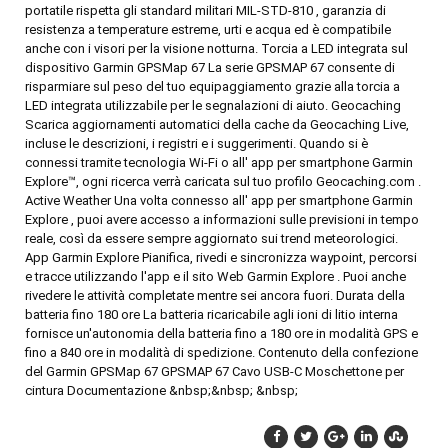
portatile rispetta gli standard militari MIL-STD-810 , garanzia di
resistenza a temperature estreme, urti e acqua ed è compatibile
anche con i visori per la visione notturna. Torcia a LED integrata sul
dispositivo Garmin GPSMap 67 La serie GPSMAP 67 consente di
risparmiare sul peso del tuo equipaggiamento grazie alla torcia a
LED integrata utilizzabile per le segnalazioni di aiuto. Geocaching
Scarica aggiornamenti automatici della cache da Geocaching Live,
incluse le descrizioni, i registri e i suggerimenti. Quando si è
connessi tramite tecnologia Wi-Fi o all' app per smartphone Garmin
Explore™, ogni ricerca verrà caricata sul tuo profilo Geocaching.com .
Active Weather Una volta connesso all' app per smartphone Garmin
Explore , puoi avere accesso a informazioni sulle previsioni in tempo
reale, così da essere sempre aggiornato sui trend meteorologici.
App Garmin Explore Pianifica, rivedi e sincronizza waypoint, percorsi
e tracce utilizzando l'app e il sito Web Garmin Explore . Puoi anche
rivedere le attività completate mentre sei ancora fuori. Durata della
batteria fino 180 ore La batteria ricaricabile agli ioni di litio interna
fornisce un'autonomia della batteria fino a 180 ore in modalità GPS e
fino a 840 ore in modalità di spedizione. Contenuto della confezione
del Garmin GPSMap 67 GPSMAP 67 Cavo USB-C Moschettone per
cintura Documentazione &nbsp;&nbsp; &nbsp;