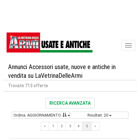
Toggl
naviga
Annunci Accessori usate, nuove e antiche in
vendita su LaVetrinaDelleArmi
Trovate 713 offerte
RICERCA AVANZATA
Ordina: AGGIORNAMENTO
Risultati: 20
Previous
Next
«
1
2
3
4
5
»