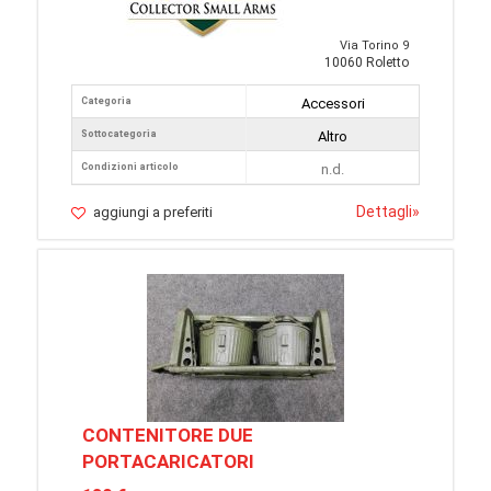
Via Torino 9
10060 Roletto
Categoria
Accessori
Sottocategoria
Altro
Condizioni articolo
n.d.
Dettagli
»
aggiungi a preferiti
CONTENITORE DUE
PORTACARICATORI