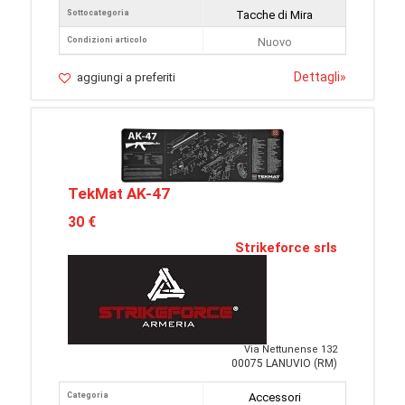
Sottocategoria
Tacche di Mira
Condizioni articolo
Nuovo
Dettagli
»
aggiungi a preferiti
TekMat AK-47
30 €
Strikeforce srls
Via Nettunense 132
00075 LANUVIO (RM)
Categoria
Accessori