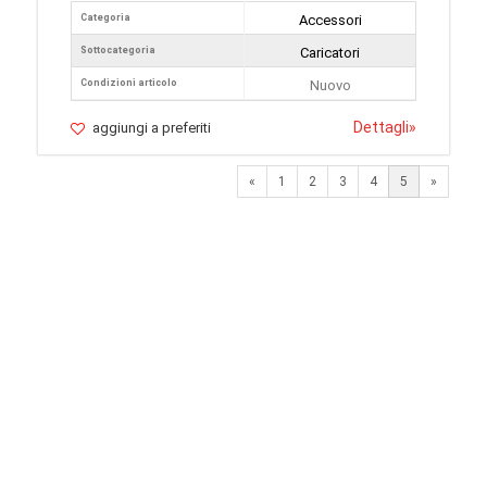
Categoria
Accessori
Sottocategoria
Caricatori
Condizioni articolo
Nuovo
Dettagli
»
aggiungi a preferiti
Previous
Next
«
1
2
3
4
5
»