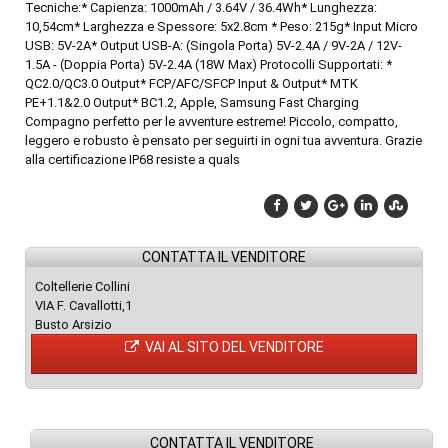
Tecniche:* Capienza: 1000mAh / 3.64V / 36.4Wh* Lunghezza:
10,54cm* Larghezza e Spessore: 5x2.8cm * Peso: 215g* Input Micro
USB: 5V-2A* Output USB-A: (Singola Porta) 5V-2.4A / 9V-2A / 12V-
1.5A - (Doppia Porta) 5V-2.4A (18W Max) Protocolli Supportati: *
QC2.0/QC3.0 Output* FCP/AFC/SFCP Input & Output* MTK
PE+1.1&2.0 Output* BC1.2, Apple, Samsung Fast Charging
Compagno perfetto per le avventure estreme! Piccolo, compatto,
leggero e robusto è pensato per seguirti in ogni tua avventura. Grazie
alla certificazione IP68 resiste a quals
CONTATTA IL VENDITORE
Coltellerie Collini
VIA F. Cavallotti,1
Busto Arsizio
VAI AL SITO DEL VENDITORE
CONTATTA IL VENDITORE