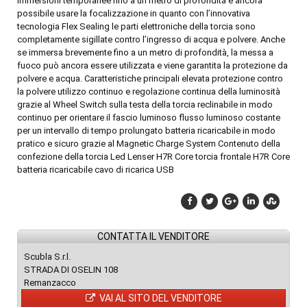
immersioni temporanee fino a un metro di profondità è ancora
possibile usare la focalizzazione in quanto con l’innovativa
tecnologia Flex Sealing le parti elettroniche della torcia sono
completamente sigillate contro l’ingresso di acqua e polvere. Anche
se immersa brevemente fino a un metro di profondità, la messa a
fuoco può ancora essere utilizzata e viene garantita la protezione da
polvere e acqua. Caratteristiche principali elevata protezione contro
la polvere utilizzo continuo e regolazione continua della luminosità
grazie al Wheel Switch sulla testa della torcia reclinabile in modo
continuo per orientare il fascio luminoso flusso luminoso costante
per un intervallo di tempo prolungato batteria ricaricabile in modo
pratico e sicuro grazie al Magnetic Charge System Contenuto della
confezione della torcia Led Lenser H7R Core torcia frontale H7R Core
batteria ricaricabile cavo di ricarica USB
CONTATTA IL VENDITORE
Scubla S.r.l.
STRADA DI OSELIN 108
Remanzacco
VAI AL SITO DEL VENDITORE