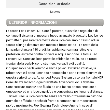
Condizioni articolo:
Nuovo
ULTERIORI INFORMAZIONI
La torcia Led Lenser H7R Core è potente, durevole e regolabile di
continuo Il sistema di messa a fuoco avanzato brevettato Led Lenser
permette di passare facilmente dalla luce con ampio fascio ad un
fascio a lunga distanza con messa a fuoco nitida. La testa della
lampada rotante a 130 gradi, la rapida ricarica magnetica e le
protezioni estreme contro polvere e acqua rendono la torcia Led
Lenser H7R Core una luce portatile affidabile e multiuso.Le torce
frontali della serie H sono strumenti versatili e di qualità,
indispensabili per lavoratori e anche privati. L’utilizzo intuitivo, la
robustezza e il cono luminoso riconoscibile sono i tratti distintivi di
questa serie di torce. Advanced Focus System La torcia frontale H7R
Core utilizza la tecnologia brevettata Advanced Focus System.
Consente una transizione fluida da una fascio basso circolare e
omogeneo ad una luce piщ nitida e concentrata per lunghe distanze.
Flicker Free La luce costante senza sfarfallio offre un’illuminazione
ottimale e affidabile anche di fronte a componenti e macchine in
rapido movimento. Flex Sealing Technology Anche in caso di