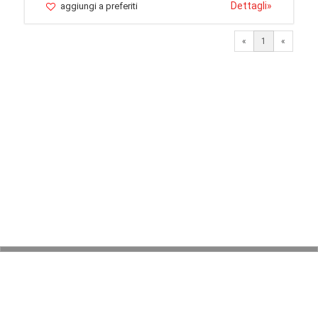
Dettagli
»
aggiungi a preferiti
«
1
«
© 2026 LaVetrinaDelleArmi
NEWPAPER19 S.r.l.
P.IVA/C.F. 10607740965
Via Molise, 3, Locate di Triulzi, MI - Italy
Capitale Sociale: 20.000 € i.v.