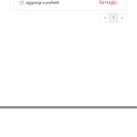
Dettagli
»
aggiungi a preferiti
«
1
«
© 2026 LaVetrinaDelleArmi
NEWPAPER19 S.r.l.
P.IVA/C.F. 10607740965
Via Molise, 3, Locate di Triulzi, MI - Italy
Capitale Sociale: 20.000 € i.v.