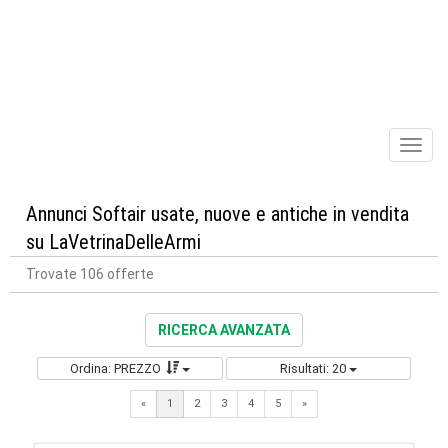
Toggl
naviga
Annunci Softair usate, nuove e antiche in vendita
su LaVetrinaDelleArmi
Trovate 106 offerte
RICERCA AVANZATA
Ordina: PREZZO
Risultati: 20
Next
«
1
2
3
4
5
»