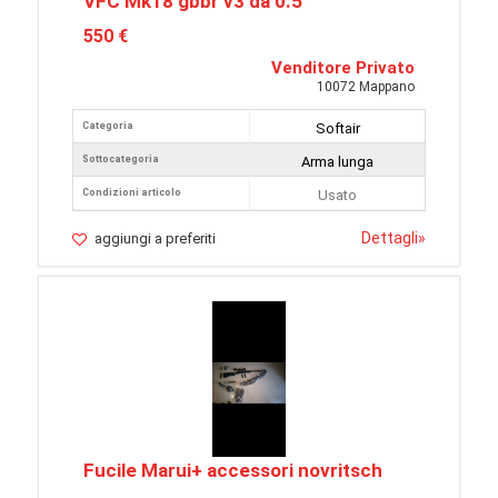
VFC Mk18 gbbr v3 da 0.5
550 €
Venditore Privato
10072 Mappano
Categoria
Softair
Sottocategoria
Arma lunga
Condizioni articolo
Usato
Dettagli
»
aggiungi a preferiti
Fucile Marui+ accessori novritsch