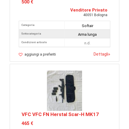
500 €
Venditore Privato
40051 Bologna
Categoria
Softair
Sottocategoria
Arma lunga
Condizioni articolo
n.d.
Dettagli
»
aggiungi a preferiti
VFC VFC FN Herstal Scar-H MK17
465 €