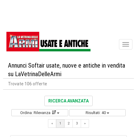
Toggl
naviga
Annunci Softair usate, nuove e antiche in vendita
su LaVetrinaDelleArmi
Trovate 106 offerte
RICERCA AVANZATA
Ordina: Rilevanza
Risultati: 40
Next
«
1
2
3
»