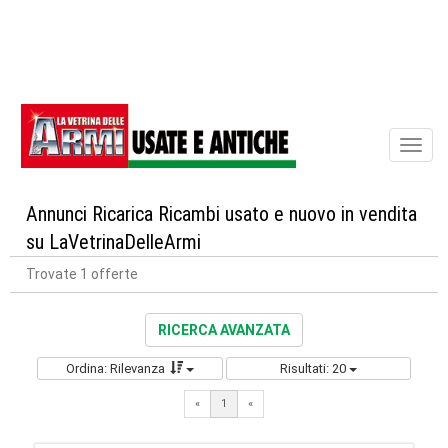
Toggl
naviga
Annunci Ricarica Ricambi usato e nuovo in vendita
su LaVetrinaDelleArmi
Trovate 1 offerte
RICERCA AVANZATA
Ordina: Rilevanza
Risultati: 20
«
1
«