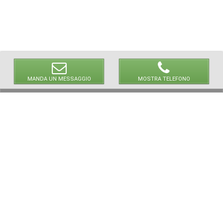
MANDA UN MESSAGGIO
MOSTRA TELEFONO
© 2026 LaVetrinaDelleArmi
NEWPAPER19 S.r.l.
P.IVA/C.F. 10607740965
Via Molise, 3, Locate di Triulzi, MI - Italy
Capitale Sociale: 20.000 € i.v.
REA: MI - 2544938
Servizio Clienti:
clienti@newpaper19.it
Tel Servizio Clienti:
+39 02 904 8111 - tasto 1