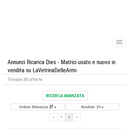
Toggl
naviga
Annunci Ricarica Dies - Matrici usato e nuovo in
vendita su LaVetrinaDelleArmi
Trovate 30 offerte
RICERCA AVANZATA
Ordina: Rilevanza
Risultati: 20
Previous
«
1
2
«