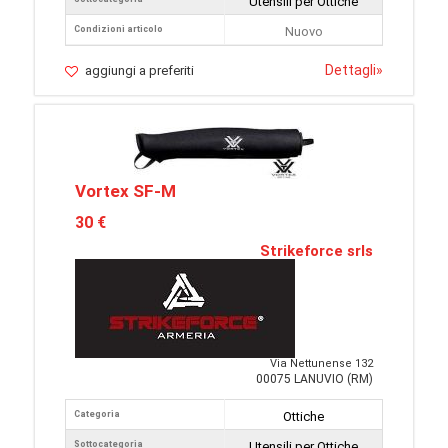
Utensili per Ottiche
Condizioni articolo
Nuovo
Dettagli
»
aggiungi a preferiti
Vortex SF-M
30 €
Strikeforce srls
Via Nettunense 132
00075 LANUVIO (RM)
Categoria
Ottiche
Sottocategoria
Utensili per Ottiche