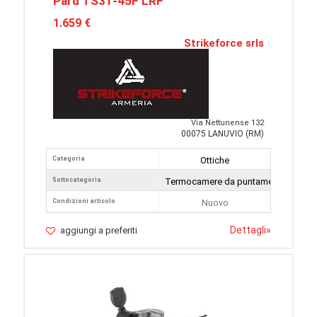
Pard TS31-45F LRF
1.659 €
Strikeforce srls
Via Nettunense 132
00075 LANUVIO (RM)
Categoria
Ottiche
Sottocategoria
Termocamere da puntamento
Condizioni articolo
Nuovo
Dettagli
»
aggiungi a preferiti