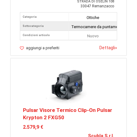
STRADA DI OSELIN 108
33047 Remanzacco
Categoria
Ottiche
Sottocategoria
Termocamere da puntamento
Condizioni articolo
Nuovo
Dettagli
»
aggiungi a preferiti
Pulsar Visore Termico Clip-On Pulsar
Krypton 2 FXG50
2.579,9 €
Scubla S.r.l.