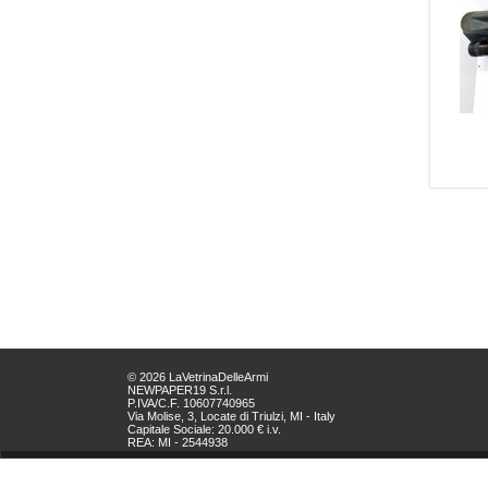
© 2026 LaVetrinaDelleArmi
NEWPAPER19 S.r.l.
P.IVA/C.F. 10607740965
Via Molise, 3, Locate di Triulzi, MI - Italy
Capitale Sociale: 20.000 € i.v.
REA: MI - 2544938
Servizio Clienti:
clienti@newpaper19.it
Tel Servizio Clienti: