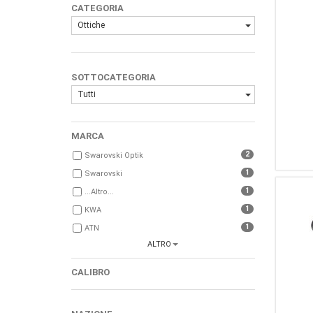
CATEGORIA
Ottiche
SOTTOCATEGORIA
Tutti
MARCA
2
Swarovski Optik
1
Swarovski
1
...Altro...
1
KWA
1
ATN
ALTRO
1
Sightmark
CALIBRO