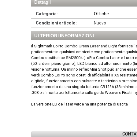
Dettagli
Categoria:
Ottiche
Condizioni articolo:
Nuovo
ULTERIORI INFORMAZIONI
Il Sightmark LoPro Combo Green Laser and Light fornisce l'ac
praticamente in qualsiasi ambiente con praticamente qualsias
Combo sostituisce SM25004 (LoPro Combo Laser e Luce) e pres
(50 iarde in pieno giorno), LED bianco ad alto rendimento (fin
visione notturna. Un mirino reflex Mini Shot può anche esser
verdi Combo LoPro sono dotati di affidabilità IPX5 resistente 
digitale, funzionamento con pulsante o tastierino a pression
funzionamento da una singola batteria CR123A (38 minimo al
.308 e si monta perfettamente sulle guide Weaver e Picatinny
La versione EU del laser verde ha una potenza di uscita
CONTAT