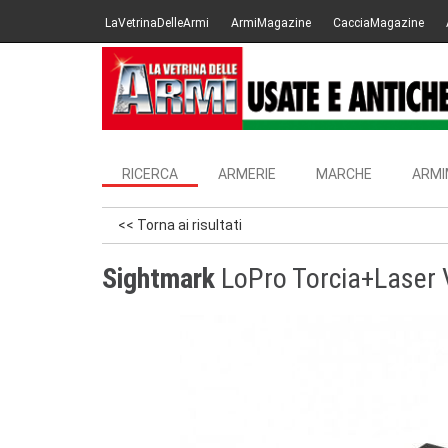
LaVetrinaDelleArmi
ArmiMagazine
CacciaMagazine
RICERCA
ARMERIE
MARCHE
ARMI
<< Torna ai risultati
Sightmark
LoPro Torcia+Laser 